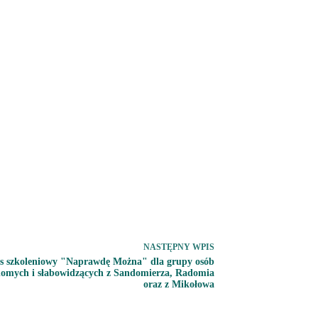
NASTĘPNY
WPIS
s szkoleniowy "Naprawdę Można" dla grupy osób
domych i słabowidzących z Sandomierza, Radomia
oraz z Mikołowa