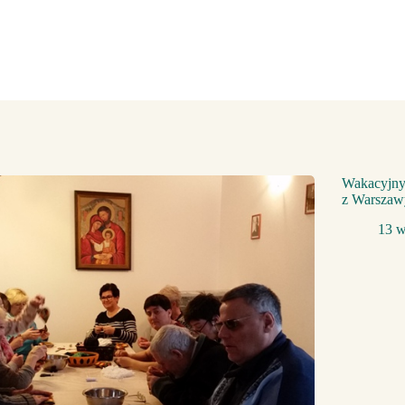
Wakacyjny
z Warszaw
13 w