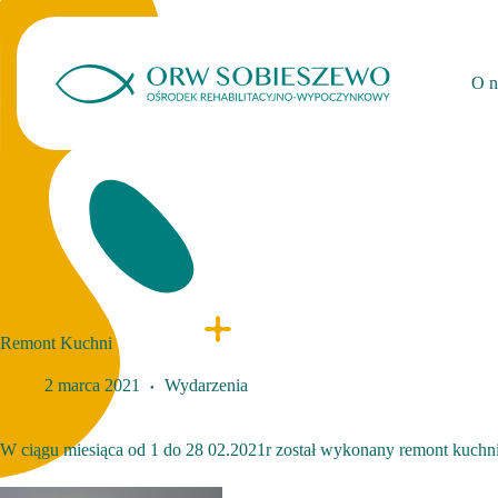
Przejdź
do
treści
O n
Remont Kuchni
2 marca 2021
Wydarzenia
W ciągu miesiąca od 1 do 28 02.2021r został wykonany remont kuchni 