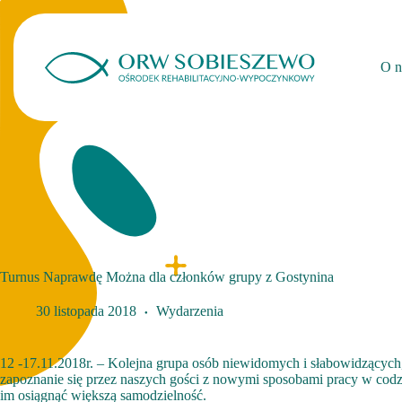
Przejdź
do
treści
O n
Turnus Naprawdę Można dla członków grupy z Gostynina
30 listopada 2018
Wydarzenia
12 -17.11.2018r. – Kolejna grupa osób niewidomych i słabowidzących
zapoznanie się przez naszych gości z nowymi sposobami pracy w codz
im osiągnąć większą samodzielność.