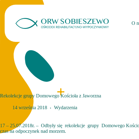
Przejdź
do
treści
O n
Rekolekcje grupy Domowego Kościoła z Jaworzna
14 września 2018
Wydarzenia
17 – 25.07.2018r. – Odbyły się rekolekcje grupy Domowego Kościoła
czas na odpoczynek nad morzem.