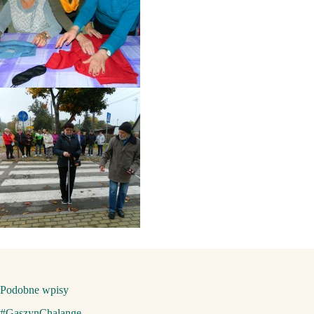
Podobne wpisy
#GaszynChalange