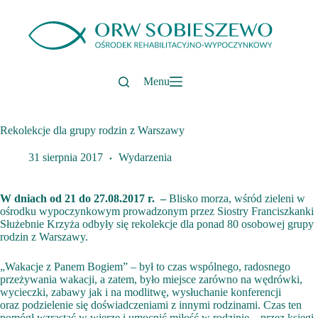
Przejdź
do
treści
Menu
Rekolekcje dla grupy rodzin z Warszawy
31 sierpnia 2017
Wydarzenia
W dniach od 21 do 27.08.2017 r. –
Blisko morza, wśród zieleni w
ośrodku wypoczynkowym prowadzonym przez Siostry Franciszkanki
Służebnie Krzyża odbyły się rekolekcje dla ponad 80 osobowej grupy
rodzin z Warszawy.
„Wakacje z Panem Bogiem” – był to czas wspólnego, radosnego
przeżywania wakacji, a zatem, było miejsce zarówno na wędrówki,
wycieczki, zabawy jak i na modlitwę, wysłuchanie konferencji
oraz podzielenie się doświadczeniami z innymi rodzinami. Czas ten
pomógł wzrastać w wierze i umocnić miłość w rodzinie – przez księgi