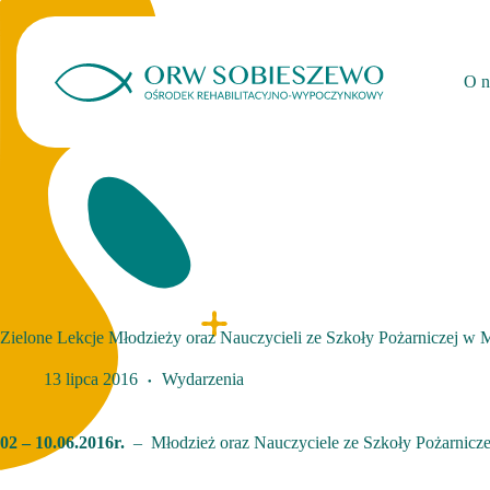
Przejdź
do
treści
O n
Zielone Lekcje Młodzieży oraz Nauczycieli ze Szkoły Pożarniczej w
13 lipca 2016
Wydarzenia
02 – 10.06.2016r.
– Młodzież oraz Nauczyciele ze Szkoły Pożarnicze